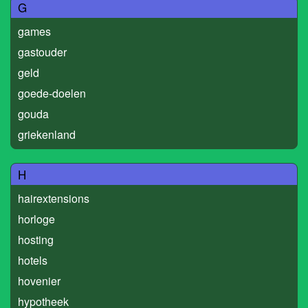
G
games
gastouder
geld
goede-doelen
gouda
griekenland
H
hairextensions
horloge
hosting
hotels
hovenier
hypotheek