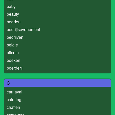
baby
beauty
bedden
bedrijfsevenement
bedrijven
belgie
bitcoin
boeken
boerderij
C
carnaval
catering
chatten
computer