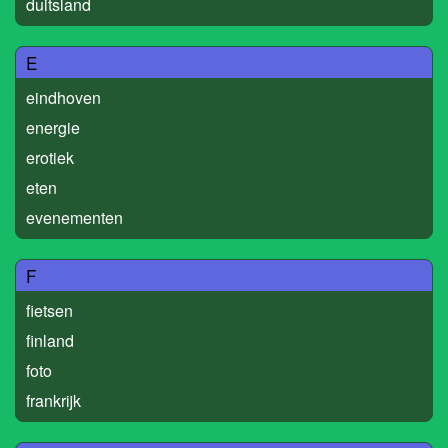
duitsland
E
eindhoven
energie
erotiek
eten
evenementen
F
fietsen
finland
foto
frankrijk