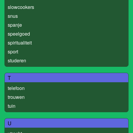
slowcookers
snus
spanje
speelgoed
spiritualiteit
sport
studeren
T
telefoon
trouwen
tuin
U