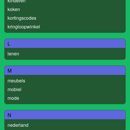
kinderen
koken
kortingscodes
kringloopwinkel
L
lenen
M
meubels
mobiel
mode
N
nederland