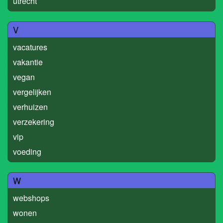
utrecht
V
vacatures
vakantie
vegan
vergelijken
verhuizen
verzekering
vip
voeding
W
webshops
wonen