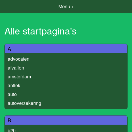
Menu +
Alle startpagina's
A
advocaten
afvallen
amsterdam
antiek
auto
autoverzekering
B
b2b