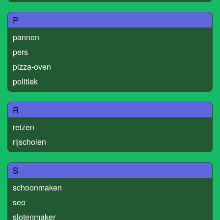
P
pannen
pers
pizza-oven
politiek
R
reizen
rijscholen
S
schoonmaken
seo
slotenmaker