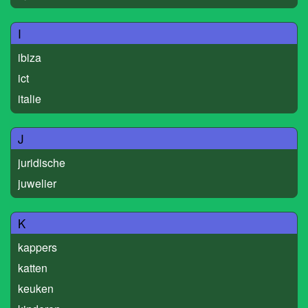
I
ibiza
ict
italie
J
juridische
juwelier
K
kappers
katten
keuken