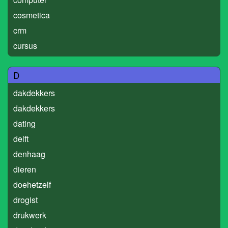
cosmetica
crm
cursus
D
dakdekkers
dakdekkers
dating
delft
denhaag
dieren
doehetzelf
drogist
drukwerk